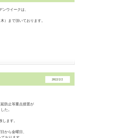
ルデンウイークは、
（木）まで頂いております。
2022/2/2
蔓延防止等重点措置が
ました。
致します。
曜日から金曜日、
で承っております。