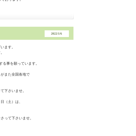
2022/1/6
ざいます。
す。
終息する事を願っています。
」がまた全国各地で
って下さいませ。
５日（土）は、
なさって下さいませ。